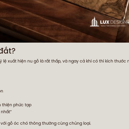
 đắt?
lệ xuất hiện nu gỗ là rất thấp, và ngay cả khi có thì kích thước
ốn
n thiện phức tạp
 nhất”
o với gỗ óc chó thông thường cùng chủng loại.