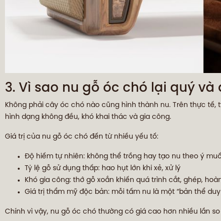
3. Vì sao nu gỗ óc chó lại quý và
Không phải cây óc chó nào cũng hình thành nu. Trên thực tế, tỷ 
hình dạng không đều, khó khai thác và gia công.
Giá trị của nu gỗ óc chó đến từ nhiều yếu tố:
Độ hiếm tự nhiên: không thể trồng hay tạo nu theo ý mu
Tỷ lệ gỗ sử dụng thấp: hao hụt lớn khi xẻ, xử lý
Khó gia công: thớ gỗ xoắn khiến quá trình cắt, ghép, hoà
Giá trị thẩm mỹ độc bản: mỗi tấm nu là một “bản thể duy
Chính vì vậy, nu gỗ óc chó thường có giá cao hơn nhiều lần s