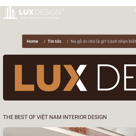
Home
Tin tức
Nu gỗ óc chó là gì? Cách nhận biế
THE BEST OF VIỆT NAM INTERIOR DESIGN