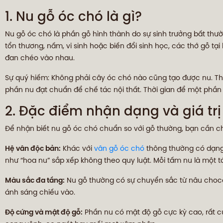
1. Nu gỗ óc chó là gì?
Nu gỗ óc chó là phần gỗ hình thành do sự sinh trưởng bất thư
tổn thương, nấm, vi sinh hoặc biến đổi sinh học, các thớ gỗ t
đan chéo vào nhau.
Sự quý hiếm: Không phải cây óc chó nào cũng tạo được nu. The
phần nu đạt chuẩn để chế tác nội thất. Thời gian để một phần
2. Đặc điểm nhận dạng và giá tr
Để nhận biết nu gỗ óc chó chuẩn so với gỗ thường, bạn cần c
Hệ vân độc bản:
Khác với
vân gỗ óc chó
thông thường có dạng
như “hoa nu” sắp xếp không theo quy luật. Mỗi tấm nu là một 
Màu sắc đa tầng:
Nu gỗ thường có sự chuyển sắc từ nâu choco
ánh sáng chiếu vào.
Độ cứng và mật độ gỗ:
Phần nu có mật độ gỗ cực kỳ cao, rất c