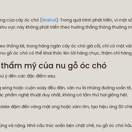
ờng của cây óc chó (
Walnut
). Trong quá trình phát triển, vì một 
ại khu vực này không phát triển theo hướng thẳng thông thường 
o thống kê, trong hàng ngàn cây óc chó già cỗi, chỉ có một và
 nu gỗ óc chó có thể khai thác lên tới hàng chục, thậm chí hàn
ị thẩm mỹ của nu gỗ óc chó
hú ý đến các đặc điểm sau:
 sóng hoặc cuộn xoáy đều đặn, vân nu là những đường xoắn tít
tác phẩm nghệ thuật duy nhất, không có tấm thứ hai giống hệt.
late đậm đến vàng mật ong hoặc xám tím, tạo hiệu ứng 3D chiề
ứng và nặng. Nhờ cấu trúc xoắn bện chặt chẽ, nu gỗ óc chó hầ