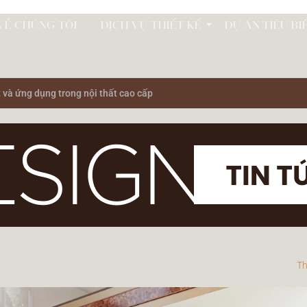
VỀ CHÚNG TÔI
DỊCH VỤ THIẾT KẾ
DỰ ÁN TIÊU BI
t và ứng dụng trong nội thất cao cấp
Th