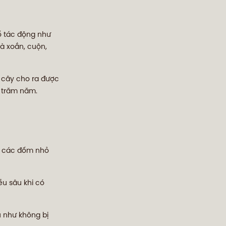
số tác động như
mà xoắn, cuộn,
i cây cho ra được
g trăm năm.
, các đốm nhỏ
u sâu khi có
u như không bị