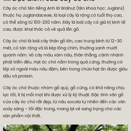
Cây óc chó tên tiếng Anh là Walnut (tên khoa học: Juglans)
thuộc họ Juglandaceae, là loại cây lá rộng có tuổi thọ cao,
có thể sống từ 100-200 năm. Đây là loài cây có giá trị kinh tế
cao, được khai thác cả về quả lẫn gỗ.
Cây óc chó là loài cây thân gỗ lớn, cao trung bình từ 12–30
mét, có tán rộng và lá kép lông chim, thường xanh mướt
quanh năm. Vỏ cây màu xám nâu, thân thẳng, cành nhánh
phát triển đều. Hạt óc chó nằm trong quả cứng, thường có
lớp vỏ ngoài màu nâu đậm, bên trong chứa hạt ăn được giàu
dầu và protein.
Cây óc chó thuộc nhóm gỗ quý, gỗ cứng, có khả năng chịu
lực tốt, ít bị mối mọt khi được xử lý kỹ thuật. Đặc tính vân gỗ
của cây óc chó rất đẹp, từ nâu socola tự nhiên đến các vân
xoáy sáng – tối đặc trưng, mang lại vẻ sang trọng cho các
sản phẩm nội thất.