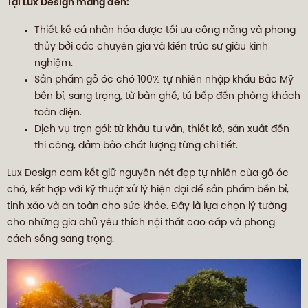
Tại Lux Design mang đến:
Thiết kế cá nhân hóa được tối ưu công năng và phong
thủy bởi các chuyên gia và kiến trúc sư giàu kinh
nghiệm.
Sản phẩm gỗ óc chó 100% tự nhiên nhập khẩu Bắc Mỹ
bền bỉ, sang trọng, từ bàn ghế, tủ bếp đến phòng khách
toàn diện.
Dịch vụ trọn gói: từ khâu tư vấn, thiết kế, sản xuất đến
thi công, đảm bảo chất lượng từng chi tiết.
Lux Design cam kết giữ nguyên nét đẹp tự nhiên của gỗ óc
chó, kết hợp với kỹ thuật xử lý hiện đại để sản phẩm bền bỉ,
tinh xảo và an toàn cho sức khỏe. Đây là lựa chọn lý tưởng
cho những gia chủ yêu thích nội thất cao cấp và phong
cách sống sang trọng.