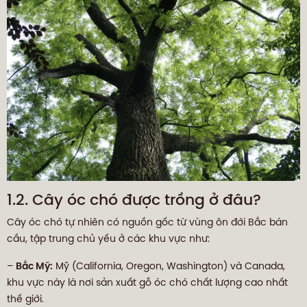
1.2. Cây óc chó được trồng ở đâu?
Cây óc chó tự nhiên có nguồn gốc từ vùng ôn đới Bắc bán
cầu, tập trung chủ yếu ở các khu vực như:
–
Bắc Mỹ:
Mỹ (California, Oregon, Washington) và Canada,
khu vực này là nơi sản xuất gỗ óc chó chất lượng cao nhất
thế giới.