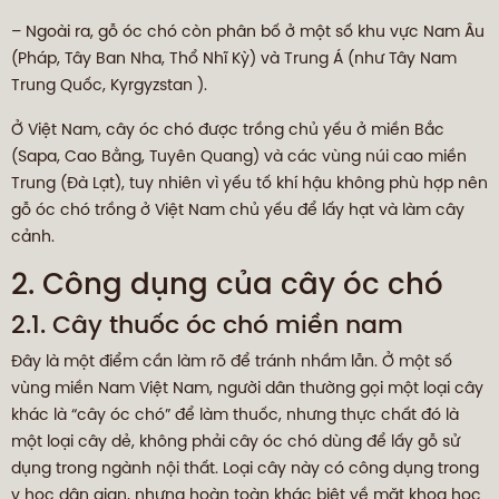
– Ngoài ra, gỗ óc chó còn phân bố ở một số khu vực Nam Âu
(Pháp, Tây Ban Nha, Thổ Nhĩ Kỳ) và Trung Á (như Tây Nam
Trung Quốc, Kyrgyzstan ).
Ở Việt Nam, cây óc chó được trồng chủ yếu ở miền Bắc
(Sapa, Cao Bằng, Tuyên Quang) và các vùng núi cao miền
Trung (Đà Lạt), tuy nhiên vì yếu tố khí hậu không phù hợp nên
gỗ óc chó trồng ở Việt Nam chủ yếu để lấy hạt và làm cây
cảnh.
2. Công dụng của cây óc chó
2.1. Cây thuốc óc chó miền nam
Đây là một điểm cần làm rõ để tránh nhầm lẫn. Ở một số
vùng miền Nam Việt Nam, người dân thường gọi một loại cây
khác là “cây óc chó” để làm thuốc, nhưng thực chất đó là
một loại cây dẻ, không phải cây óc chó dùng để lấy gỗ sử
dụng trong ngành nội thất. Loại cây này có công dụng trong
y học dân gian, nhưng hoàn toàn khác biệt về mặt khoa học