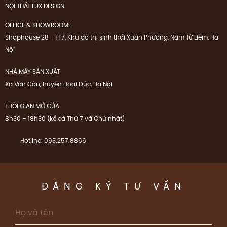
NỘI THẤT LUX DESIGN
OFFICE & SHOWROOM:
Shophouse 28 - TT7, Khu đô thị sinh thái Xuân Phương, Nam Từ Liêm, Hà
Nội
NHÀ MÁY SẢN XUẤT
Xã Vân Côn, huyện Hoài Đức, Hà Nội
THỜI GIAN MỞ CỬA
8h30 – 18h30 (kể cả Thứ 7 và Chủ nhật)
Hotline: 093.257.8866
ĐĂNG KÝ TƯ VẤN