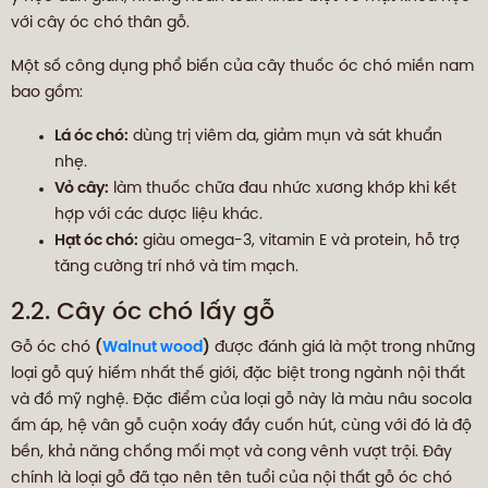
với cây óc chó thân gỗ.
Một số công dụng phổ biến của cây thuốc óc chó miền nam
bao gồm:
Lá óc chó:
dùng trị viêm da, giảm mụn và sát khuẩn
nhẹ.
Vỏ cây:
làm thuốc chữa đau nhức xương khớp khi kết
hợp với các dược liệu khác.
Hạt óc chó:
giàu omega-3, vitamin E và protein, hỗ trợ
tăng cường trí nhớ và tim mạch.
2.2. Cây óc chó lấy gỗ
Gỗ óc chó
(
Walnut wood
)
được đánh giá là một trong những
loại gỗ quý hiếm nhất thế giới, đặc biệt trong ngành nội thất
và đồ mỹ nghệ. Đặc điểm của loại gỗ này là màu nâu socola
ấm áp, hệ vân gỗ cuộn xoáy đầy cuốn hút, cùng với đó là độ
bền, khả năng chống mối mọt và cong vênh vượt trội. Đây
chính là loại gỗ đã tạo nên tên tuổi của nội thất gỗ óc chó