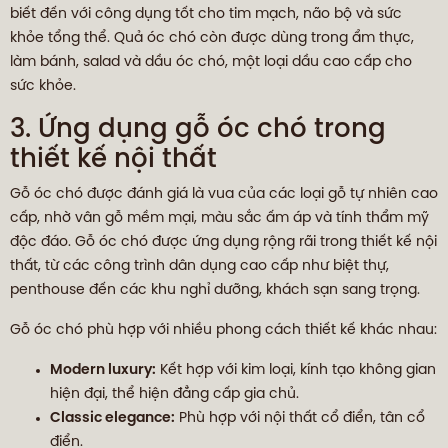
biết đến với công dụng tốt cho tim mạch, não bộ và sức
khỏe tổng thể. Quả óc chó còn được dùng trong ẩm thực,
làm bánh, salad và dầu óc chó, một loại dầu cao cấp cho
sức khỏe.
3. Ứng dụng gỗ óc chó trong
thiết kế nội thất
Gỗ óc chó được đánh giá là vua của các loại gỗ tự nhiên cao
cấp, nhờ vân gỗ mềm mại, màu sắc ấm áp và tính thẩm mỹ
độc đáo. Gỗ óc chó được ứng dụng rộng rãi trong thiết kế nội
thất, từ các công trình dân dụng cao cấp như biệt thự,
penthouse đến các khu nghỉ dưỡng, khách sạn sang trọng.
Gỗ óc chó phù hợp với nhiều phong cách thiết kế khác nhau:
Modern luxury:
Kết hợp với kim loại, kính tạo không gian
hiện đại, thể hiện đẳng cấp gia chủ.
Classic elegance:
Phù hợp với nội thất cổ điển, tân cổ
điển.