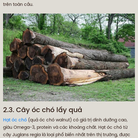
trên toàn cầu.
2.3. Cây óc chó lấy quả
Hạt óc chó
(quả óc chó walnut) có giá trị dinh dưỡng cao,
giàu Omega-3, protein và các khoáng chất. Hạt óc chó từ
cây Juglans regia là loại phổ biến nhất trên thị trường, được