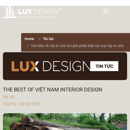
Home
Tin tức
Tìm hiểu về cây óc chó và cách phân biệt các loại cây óc chó
THE BEST OF VIỆT NAM INTERIOR DESIGN
Hà nội
Thứ Hai, 18/08/2025