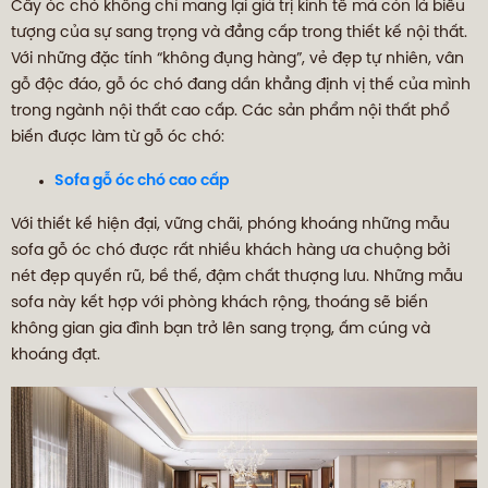
Cây óc chó không chỉ mang lại giá trị kinh tế mà còn là biểu
tượng của sự sang trọng và đẳng cấp trong thiết kế nội thất.
Với những đặc tính “không đụng hàng”, vẻ đẹp tự nhiên, vân
gỗ độc đáo, gỗ óc chó đang dần khẳng định vị thế của mình
trong ngành nội thất cao cấp. Các sản phẩm nội thất phổ
biến được làm từ gỗ óc chó:
Sofa gỗ óc chó cao cấp
Với thiết kế hiện đại, vững chãi, phóng khoáng những mẫu
sofa gỗ óc chó được rất nhiều khách hàng ưa chuộng bởi
nét đẹp quyến rũ, bề thế, đậm chất thượng lưu. Những mẫu
sofa này kết hợp với phòng khách rộng, thoáng sẽ biến
không gian gia đình bạn trở lên sang trọng, ấm cúng và
khoáng đạt.