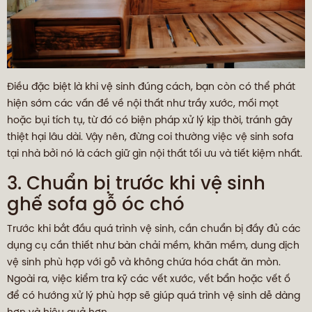
Điều đặc biệt là khi vệ sinh đúng cách, bạn còn có thể phát
hiện sớm các vấn đề về nội thất như trầy xước, mối mọt
hoặc bụi tích tụ, từ đó có biện pháp xử lý kịp thời, tránh gây
thiệt hại lâu dài. Vậy nên, đừng coi thường việc vệ sinh sofa
tại nhà bởi nó là cách giữ gìn nội thất tối ưu và tiết kiệm nhất.
3. Chuẩn bị trước khi vệ sinh
ghế sofa gỗ óc chó
Trước khi bắt đầu quá trình vệ sinh, cần chuẩn bị đầy đủ các
dụng cụ cần thiết như bàn chải mềm, khăn mềm, dung dịch
vệ sinh phù hợp với gỗ và không chứa hóa chất ăn mòn.
Ngoài ra, việc kiểm tra kỹ các vết xước, vết bẩn hoặc vết ố
để có hướng xử lý phù hợp sẽ giúp quá trình vệ sinh dễ dàng