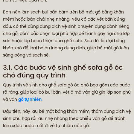
hơn và hiệu quả hơn.
Bạn nên làm sạch bụi bẩn bám trên bề mặt gỗ bằng khăn
mềm hoặc bàn chải nhẹ nhàng. Nếu có các vết bẩn cứng
đầu, có thể dùng dung dịch vệ sinh chuyên dụng dành riêng
cho gỗ, đảm bảo chọn loại phù hợp để tránh gây hại cho lớp
sơn hoặc lớp hoàn thiện của ghế sofa. Sau đó, lau lại bằng
khăn khô để loại bỏ dư lượng dung dịch, giúp bề mặt gỗ luôn
sáng bóng và sạch sẽ.
3.1. Các bước vệ sinh ghế sofa gỗ óc
chó đúng quy trình
Quy trình vệ sinh cho ghế sofa gỗ óc chó bao gồm các bước
rõ ràng, giúp loại bỏ bụi bẩn, vết ố mà vẫn giữ gìn lớp sơn phủ
và vân
gỗ tự nhiên
.
Đầu tiên, hãy lau bề mặt bằng khăn mềm, thấm dung dịch vệ
sinh phù hợp rồi lau nhẹ nhàng theo chiều vân gỗ để tránh
làm xước hoặc mất đi vẻ tự nhiên của gỗ.