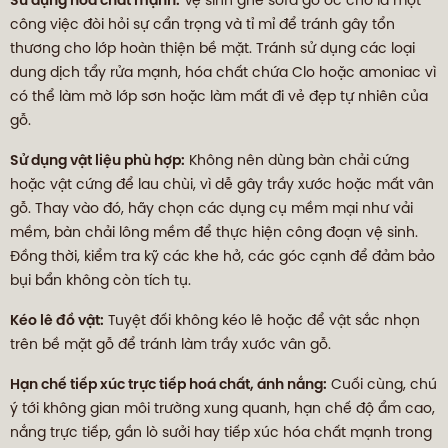
Sử dụng hóa chất mạnh:
Vệ sinh ghế sofa gỗ óc chó là một
công việc đòi hỏi sự cẩn trọng và tỉ mỉ để tránh gây tổn
thương cho lớp hoàn thiện bề mặt. Tránh sử dụng các loại
dung dịch tẩy rửa mạnh, hóa chất chứa Clo hoặc amoniac vì
có thể làm mờ lớp sơn hoặc làm mất đi vẻ đẹp tự nhiên của
gỗ.
Sử dụng vật liệu phù hợp:
Không nên dùng bàn chải cứng
hoặc vật cứng để lau chùi, vì dễ gây trầy xước hoặc mất vân
gỗ. Thay vào đó, hãy chọn các dụng cụ mềm mại như vải
mềm, bàn chải lông mềm để thực hiện công đoạn vệ sinh.
Đồng thời, kiểm tra kỹ các khe hở, các góc cạnh để đảm bảo
bụi bẩn không còn tích tụ.
Kéo lê đồ vật:
Tuyệt đối không kéo lê hoặc để vật sắc nhọn
trên bề mặt gỗ để tránh làm trầy xước vân gỗ.
Hạn chế tiếp xúc trực tiếp hoá chất, ánh nắng:
Cuối cùng, chú
ý tới không gian môi trường xung quanh, hạn chế độ ẩm cao,
nắng trực tiếp, gần lò sưởi hay tiếp xúc hóa chất mạnh trong