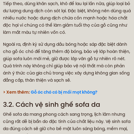
Tiếp theo, dùng khăn sạch, khô để lau lại lần nữa, giúp loại bỏ
dư lượng dung dịch còn sót lại. Đặc biệt, không nên dùng quá
nhiều nước hoặc dung dịch chứa cồn mạnh hoặc hóa chất
độc hại vì chúng có thể làm giảm tuổi thọ của gỗ cũng như
làm mất màu tự nhiên vốn có.
Ngoài ra, định kỳ sử dụng dầu bóng hoặc sáp đặc biệt dành
cho gỗ óc chó để tăng thêm độ bóng, bảo vệ lớp hoàn thiện,
giúp sofa luôn mới mẻ, giữ được lớp vân gỗ tự nhiên rõ nét.
Quá trình này không chỉ giúp bảo vệ nội thất mà còn phản
ánh ý thức của gia chủ trong việc xây dựng không gian sống
đẳng cấp, thân thiện và sạch sẽ.
> Xem thêm:
Gỗ óc chó có bị mối mọt không?
3.2. Cách vệ sinh ghế sofa da
Ghế sofa da mang phong cách sang trọng, lịch lãm nhưng
cũng rất dễ bị bẩn do đặc tính của chất liệu này. Vệ sinh sofa
da đúng cách sẽ giữ cho bề mặt luôn sáng bóng, mềm mại,