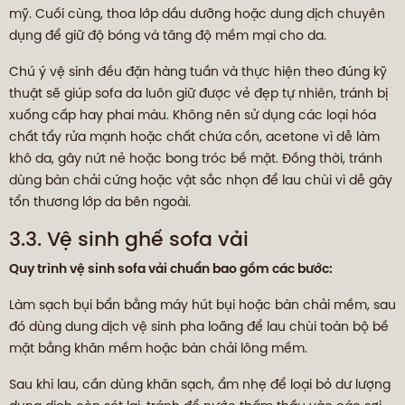
mỹ. Cuối cùng, thoa lớp dầu dưỡng hoặc dung dịch chuyên
dụng để giữ độ bóng và tăng độ mềm mại cho da.
Chú ý vệ sinh đều đặn hàng tuần và thực hiện theo đúng kỹ
thuật sẽ giúp sofa da luôn giữ được vẻ đẹp tự nhiên, tránh bị
xuống cấp hay phai màu. Không nên sử dụng các loại hóa
chất tẩy rửa mạnh hoặc chất chứa cồn, acetone vì dễ làm
khô da, gây nứt nẻ hoặc bong tróc bề mặt. Đồng thời, tránh
dùng bàn chải cứng hoặc vật sắc nhọn để lau chùi vì dễ gây
tổn thương lớp da bên ngoài.
3.3. Vệ sinh ghế sofa vải
Quy trình vệ sinh sofa vải chuẩn bao gồm các bước:
Làm sạch bụi bẩn bằng máy hút bụi hoặc bàn chải mềm, sau
đó dùng dung dịch vệ sinh pha loãng để lau chùi toàn bộ bề
mặt bằng khăn mềm hoặc bàn chải lông mềm.
Sau khi lau, cần dùng khăn sạch, ẩm nhẹ để loại bỏ dư lượng