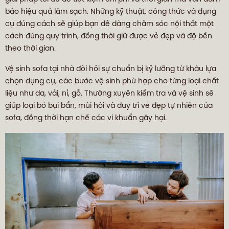
bảo hiệu quả làm sạch. Những kỹ thuật, công thức và dụng
cụ đúng cách sẽ giúp bạn dễ dàng chăm sóc nội thất một
cách đúng quy trình, đồng thời giữ được vẻ đẹp và độ bền
theo thời gian.
Vệ sinh sofa tại nhà đòi hỏi sự chuẩn bị kỹ lưỡng từ khâu lựa
chọn dụng cụ, các bước vệ sinh phù hợp cho từng loại chất
liệu như da, vải, nỉ, gỗ. Thường xuyên kiểm tra và vệ sinh sẽ
giúp loại bỏ bụi bẩn, mùi hôi và duy trì vẻ đẹp tự nhiên của
sofa, đồng thời hạn chế các vi khuẩn gây hại.