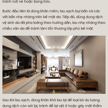
tránh nứt nẻ hoặc bong tróc.
Bước đầu tiên là dùng khăn mềm, lau sạch bụi bẩn và các
vết bẩn nhẹ nhàng trên bề mặt da. Tiếp đó, dùng dung dịch
vệ sinh da đã pha loãng theo hướng dẫn, lau nhẹ nhàng theo
chiều vân da để tránh làm tổn thương lớp phủ bề mặt.
Sau khi lau sạch, dùng khăn khô lau lại để loại bỏ dư lượng
dung dịch còn sót lại, tránh để lại vệt ố hoặc gây mất thẩm