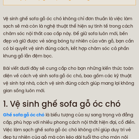
Vệ sinh ghế sofa gỗ óc chó không chỉ đơn thuần là việc làm
sạch sẽ mà còn là nghệ thuật thể hiện sự tinh tế trong cách
chăm sóc nội thất cao cấp này. Để giữ sofa luôn mới, bền
đẹp và giữ được vẻ sáng bóng tự nhiên của vân gỗ, bạn cần
có bí quyết vệ sinh đúng cách, kết hợp chăm sóc cả phần
khung gỗ lẫn đệm bọc.
Bài viết dưới đây sẽ cung cấp cho bạn những kiến thức toàn
diện về cách vệ sinh sofa gỗ óc chó, bao gồm các kỹ thuật
vệ sinh tại nhà, cách vệ sinh đúng cách giúp mang lại không
gian sống luôn mới.
1. Vệ sinh ghế sofa gỗ óc chó
Ghế sofa gỗ óc chó
là biểu tượng của sự sang trọng và đẳng
cấp, phù hợp với nhiều phong cách nội thất hiện đại, cổ điển.
Việc làm sạch ghế sofa gỗ óc chó không chỉ giúp duy trì vẻ
đẹp tự nhiên của gỗ mà còn kéo dài tuổi thọ cho món nội