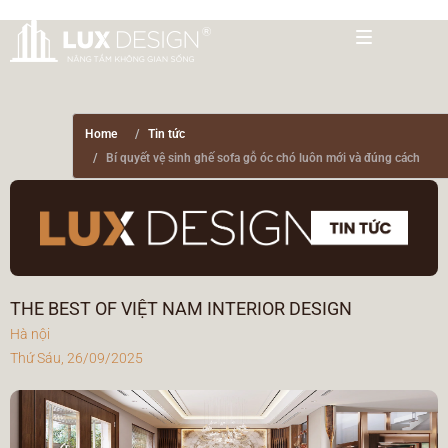
Home
Tin tức
Bí quyết vệ sinh ghế sofa gỗ óc chó luôn mới và đúng cách
THE BEST OF VIỆT NAM INTERIOR DESIGN
Hà nội
Thứ Sáu, 26/09/2025