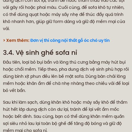
dung dịch còn sót lại, tránh để nước thấm thấu vào các sợi
vải gây rối hoặc phai màu. Cuối cùng, để sofa khô tự nhiên,
có thể dùng quạt hoặc máy sấy nhẹ để thúc đẩy quá trình
khô nhanh hơn, giúp giữ form dáng và giữ độ mềm mại của
vải.
> Xem thêm:
Đơn vị thi công nội thất gỗ óc chó uy tín
3.4. Vệ sinh ghế sofa nỉ
Đầu tiên, loại bỏ bụi bẩn và lông thú cưng bằng máy hút bụi
hoặc chổi mềm. Tiếp theo, pha dung dịch vệ sinh phù hợp rồi
dùng bình xịt phun đều lên bề mặt sofa. Dùng bàn chải lông
mềm hoặc khăn ẩm để chà nhẹ nhàng theo chiều vải để loại
bỏ vết bẩn.
Sau khi làm sạch, dùng khăn khô hoặc máy sấy khô để thấm
hút hết lớp dung dịch còn dư lại, tránh để lại vết ẩm mốc
hoặc bết dính. Sau cùng, bạn có thể dùng khăn mềm quấn
sợi siêu nhỏ lau lại toàn bộ ghế để tăng độ bóng và giữ độ
mềm mại cho sofa nỉ.