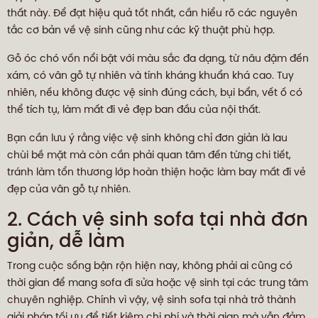
thất này. Để đạt hiệu quả tốt nhất, cần hiểu rõ các nguyên
tắc cơ bản về vệ sinh cũng như các kỹ thuật phù hợp.
Gỗ óc chó vốn nổi bật với màu sắc đa dạng, từ nâu đậm đến
xám, có vân gỗ tự nhiên và tính kháng khuẩn khá cao. Tuy
nhiên, nếu không được vệ sinh đúng cách, bụi bẩn, vết ố có
thể tích tụ, làm mất đi vẻ đẹp ban đầu của nội thất.
Bạn cần lưu ý rằng việc vệ sinh không chỉ đơn giản là lau
chùi bề mặt mà còn cần phải quan tâm đến từng chi tiết,
tránh làm tổn thương lớp hoàn thiện hoặc làm bay mất đi vẻ
đẹp của vân gỗ tự nhiên.
2. Cách vệ sinh sofa tại nhà đơn
giản, dễ làm
Trong cuộc sống bận rộn hiện nay, không phải ai cũng có
thời gian để mang sofa đi sửa hoặc vệ sinh tại các trung tâm
chuyên nghiệp. Chính vì vậy, vệ sinh sofa tại nhà trở thành
giải pháp tối ưu để tiết kiệm chi phí và thời gian mà vẫn đảm