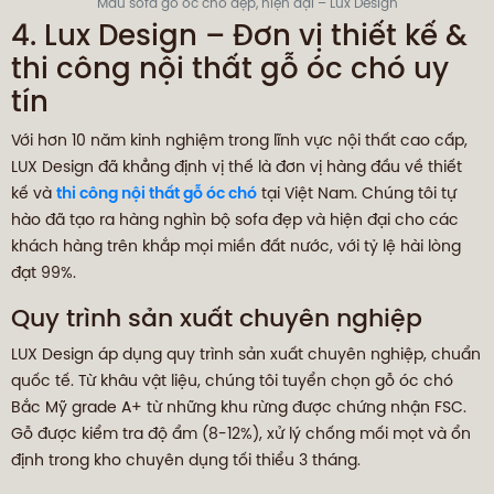
Mẫu sofa gỗ óc chó đẹp, hiện đại – Lux Design
4. Lux Design – Đơn vị thiết kế &
thi công nội thất gỗ óc chó uy
tín
Với hơn 10 năm kinh nghiệm trong lĩnh vực nội thất cao cấp,
LUX Design đã khẳng định vị thế là đơn vị hàng đầu về thiết
kế và
thi công nội thất gỗ óc chó
tại Việt Nam. Chúng tôi tự
hào đã tạo ra hàng nghìn bộ sofa đẹp và hiện đại cho các
khách hàng trên khắp mọi miền đất nước, với tỷ lệ hài lòng
đạt 99%.
Quy trình sản xuất chuyên nghiệp
LUX Design áp dụng quy trình sản xuất chuyên nghiệp, chuẩn
quốc tế. Từ khâu vật liệu, chúng tôi tuyển chọn gỗ óc chó
Bắc Mỹ grade A+ từ những khu rừng được chứng nhận FSC.
Gỗ được kiểm tra độ ẩm (8-12%), xử lý chống mối mọt và ổn
định trong kho chuyên dụng tối thiểu 3 tháng.