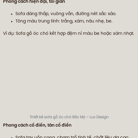
Phong cách hiện đại, tối giản
Sofa dáng thấp, vuông vắn, đường nét sắc sảo.
Tông màu trung tính: trắng, xám, nâu nhẹ, be.
Ví dụ: Sofa gỗ óc chó kết hợp đệm nỉ màu be hoặc xám nhạt.
Thiết kế sofa gỗ óc chó Bắc Mỹ – Lux Design
Phong cách cổ điển, tân cổ điển
Sofa tay uốn cong, chạm trổ tinh tế, chất liệu da cao