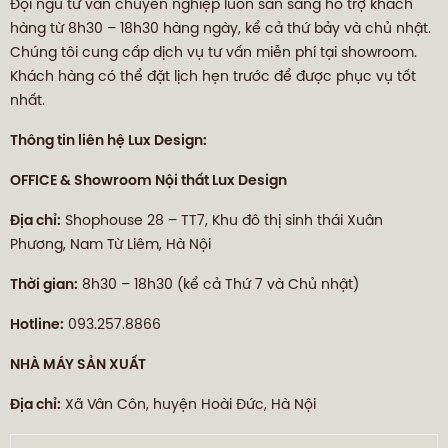
Đội ngũ tư vấn chuyên nghiệp luôn sẵn sàng hỗ trợ khách
hàng từ 8h30 – 18h30 hàng ngày, kể cả thứ bảy và chủ nhật.
Chúng tôi cung cấp dịch vụ tư vấn miễn phí tại showroom.
Khách hàng có thể đặt lịch hẹn trước để được phục vụ tốt
nhất.
Thông tin liên hệ Lux Design:
OFFICE & Showroom Nội thất Lux Design
Địa chỉ:
Shophouse 28 – TT7, Khu đô thị sinh thái Xuân
Phương, Nam Từ Liêm, Hà Nội
Thời gian:
8h30 – 18h30 (kể cả Thứ 7 và Chủ nhật)
Hotline:
093.257.8866
NHÀ MÁY SẢN XUẤT
Địa chỉ:
Xã Vân Côn, huyện Hoài Đức, Hà Nội