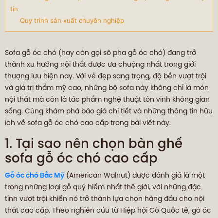
tín
Quy trình sản xuất chuyên nghiệp
Sofa gỗ óc chó (hay còn gọi sô pha gỗ óc chó) đang trở
thành xu hướng nội thất được ưa chuộng nhất trong giới
thượng lưu hiện nay. Với vẻ đẹp sang trọng, độ bền vượt trội
và giá trị thẩm mỹ cao, những bộ sofa này không chỉ là món
nội thất mà còn là tác phẩm nghệ thuật tôn vinh không gian
sống. Cùng khám phá báo giá chi tiết và những thông tin hữu
ích về sofa gỗ óc chó cao cấp trong bài viết này.
1. Tại sao nên chọn bàn ghế
sofa gỗ óc chó cao cấp
Gỗ óc chó Bắc Mỹ
(American Walnut) được đánh giá là một
trong những loại gỗ quý hiếm nhất thế giới, với những đặc
tính vượt trội khiến nó trở thành lựa chọn hàng đầu cho nội
thất cao cấp. Theo nghiên cứu từ Hiệp hội Gỗ Quốc tế, gỗ óc