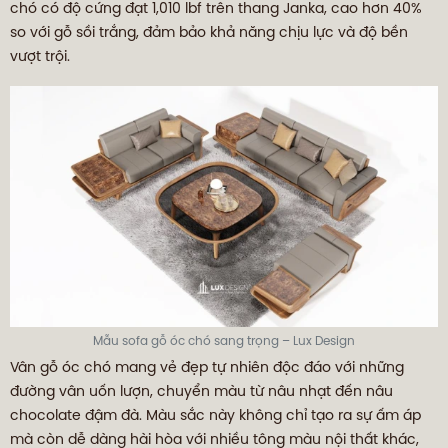
chó có độ cứng đạt 1,010 lbf trên thang Janka, cao hơn 40%
so với gỗ sồi trắng, đảm bảo khả năng chịu lực và độ bền
vượt trội.
Mẫu sofa gỗ óc chó sang trọng – Lux Design
Vân gỗ óc chó mang vẻ đẹp tự nhiên độc đáo với những
đường vân uốn lượn, chuyển màu từ nâu nhạt đến nâu
chocolate đậm đà. Màu sắc này không chỉ tạo ra sự ấm áp
mà còn dễ dàng hài hòa với nhiều tông màu nội thất khác,