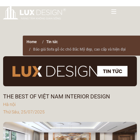
Home
Tin tức
Báo giá Sofa gỗ óc chó Bắc Mỹ đẹp, cao cấp và hiện đại
THE BEST OF VIỆT NAM INTERIOR DESIGN
Hà nội
Thứ Sáu, 25/07/2025