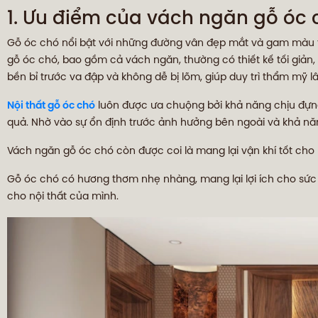
1. Ưu điểm của vách ngăn gỗ óc 
Gỗ óc chó nổi bật với những đường vân đẹp mắt và gam màu tr
gỗ óc chó, bao gồm cả vách ngăn, thường có thiết kế tối giản,
bền bỉ trước va đập và không dễ bị lõm, giúp duy trì thẩm mỹ lâ
Nội thất gỗ óc chó
luôn được ưa chuộng bởi khả năng chịu đựng
quả. Nhờ vào sự ổn định trước ảnh hưởng bên ngoài và khả năng
Vách ngăn gỗ óc chó còn được coi là mang lại vận khí tốt cho 
Gỗ óc chó có hương thơm nhẹ nhàng, mang lại lợi ích cho sức k
cho nội thất của mình.