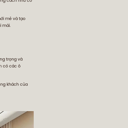
hong cách như cổ
mới mẻ và tạo
i mái.
ang trọng và
n có các ô
òng khách của