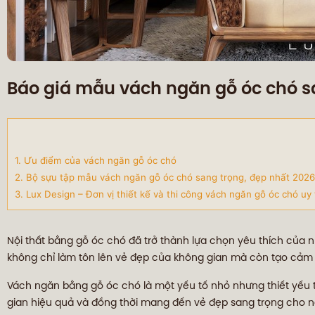
Báo giá mẫu vách ngăn gỗ óc chó s
1. Ưu điểm của vách ngăn gỗ óc chó
2. Bộ sựu tập mẫu vách ngăn gỗ óc chó sang trọng, đẹp nhất 2026
3. Lux Design – Đơn vị thiết kế và thi công vách ngăn gỗ óc chó uy 
Nội thất bằng gỗ óc chó đã trở thành lựa chọn yêu thích của nh
không chỉ làm tôn lên vẻ đẹp của không gian mà còn tạo cảm 
Vách ngăn bằng gỗ óc chó là một yếu tố nhỏ nhưng thiết yếu tro
gian hiệu quả và đồng thời mang đến vẻ đẹp sang trọng cho n