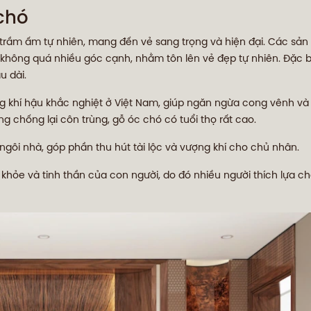
chó
ầm ấm tự nhiên, mang đến vẻ sang trọng và hiện đại. Các sản 
 không quá nhiều góc cạnh, nhằm tôn lên vẻ đẹp tự nhiên. Đặc bi
u dài.
 khí hậu khắc nghiệt ở Việt Nam, giúp ngăn ngừa cong vênh và
 chống lại côn trùng, gỗ óc chó có tuổi thọ rất cao.
ngôi nhà, góp phần thu hút tài lộc và vượng khí cho chủ nhân.
hỏe và tinh thần của con người, do đó nhiều người thích lựa ch