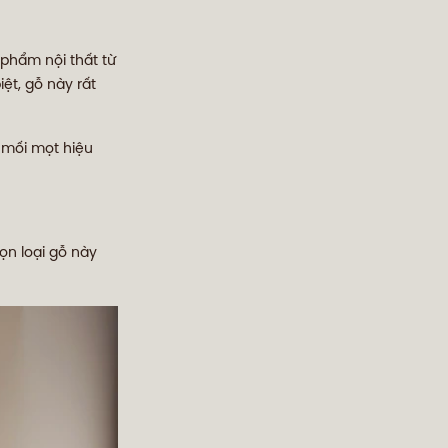
phẩm nội thất từ
ệt, gỗ này rất
 mối mọt hiệu
ọn loại gỗ này