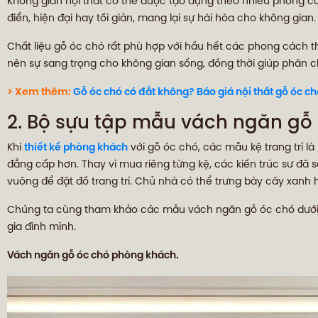
Không gian nội thất có thể được tạo dựng theo nhiều phong 
điển, hiện đại hay tối giản, mang lại sự hài hòa cho không gian.
Chất liệu gỗ óc chó rất phù hợp với hầu hết các phong cách t
nên sự sang trọng cho không gian sống, đồng thời giúp phân ch
> Xem thêm:
Gỗ óc chó có đắt không? Báo giá nội thất gỗ óc c
2. Bộ sựu tập mẫu vách ngăn gỗ 
Khi
thiết kế phòng khách
với gỗ óc chó, các mẫu kệ trang trí l
đẳng cấp hơn. Thay vì mua riêng từng kệ, các kiến trúc sư đã
vuông để đặt đồ trang trí. Chủ nhà có thể trưng bày cây xan
Chúng ta cùng tham khảo các mẫu vách ngăn gỗ óc chó dưới 
gia đình mình.
Vách ngăn gỗ óc chó phòng khách.