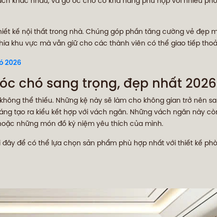
cách khác nhau, và gỗ óc chó có khả năng phù hợp với nhiều p
hiết kế nội thất trong nhà. Chúng góp phần tăng cường vẻ đẹp 
ia khu vực mà vẫn giữ cho các thành viên có thể giao tiếp thoả
hó 2026
óc chó sang trọng, đẹp nhất 2026
à không thể thiếu. Những kệ này sẽ làm cho không gian trở nên s
 sáng tạo ra kiểu kết hợp với vách ngăn. Những vách ngăn này cò
h hoặc những món đồ kỷ niệm yêu thích của mình.
đây để có thể lựa chọn sản phẩm phù hợp nhất với thiết kế ph