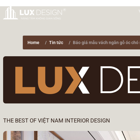
Home
Tin tức
Báo giá mẫu vách ngăn gỗ óc chó 
THE BEST OF VIỆT NAM INTERIOR DESIGN