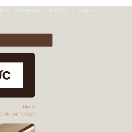
ỂU
SẢN PHẨM
TIN TỨC
VIDEO
Hà nội
ứ Sáu, 24/10/2025