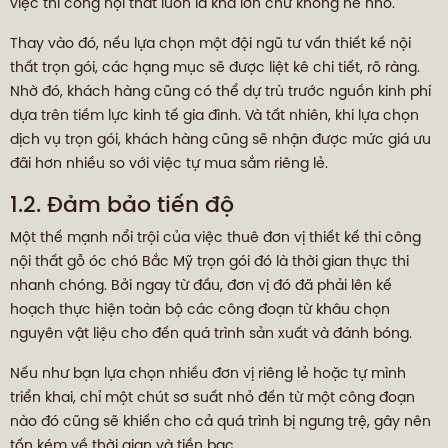
việc thi công nội thất luôn là khá lớn chứ không hề nhỏ.
Thay vào đó, nếu lựa chọn một đội ngũ tư vấn thiết kế nội
thất trọn gói, các hạng mục sẽ được liệt kê chi tiết, rõ ràng.
Nhờ đó, khách hàng cũng có thể dự trù trước nguồn kinh phí
dựa trên tiềm lực kinh tế gia đình. Và tất nhiên, khi lựa chọn
dịch vụ trọn gói, khách hàng cũng sẽ nhận được mức giá ưu
đãi hơn nhiều so với việc tự mua sắm riêng lẻ.
1.2. Đảm bảo tiến độ
Một thế mạnh nổi trội của việc thuê đơn vị thiết kế thi công
nội thất gỗ óc chó Bắc Mỹ trọn gói đó là thời gian thực thi
nhanh chóng. Bởi ngay từ đầu, đơn vị đó đã phải lên kế
hoạch thực hiện toàn bộ các công đoạn từ khâu chọn
nguyên vật liệu cho đến quá trình sản xuất và đánh bóng.
Nếu như bạn lựa chọn nhiều đơn vị riêng lẻ hoặc tự mình
triển khai, chỉ một chút sơ suất nhỏ đến từ một công đoạn
nào đó cũng sẽ khiến cho cả quá trình bị ngưng trệ, gây nên
tốn kém về thời gian và tiền bạc.