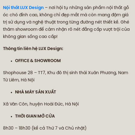
Nội thất LUX Design
– nơi hội tụ những sản phẩm nội thất gỗ
óc chó đỉnh cao, không chỉ đẹp mắt mà còn mang đậm giá
trị sử dụng và nghệ thuật trong từng đường nét thiết kế. Ghé
thăm showroom để cảm nhận rõ nét đẳng cấp vượt trội của
không gian sống cao cấp!
Thông tin liên hệ LUX Design:
OFFICE & SHOWROOM
Shophouse 28 – TT7, Khu đô thị sinh thái Xuân Phương, Nam
Từ Liêm, Hà Nội
NHÀ MÁY SẢN XUẤT
Xã Vân Côn, huyện Hoài Đức, Hà Nội
THỜI GIAN MỞ CỬA
8h30 – 18h30 (kể cả Thứ 7 và Chủ nhật)