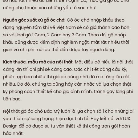
sở hữu rất nhiều ưu điểm. Bên cạnh đó, mức giá gỗ óc chó
cũng phụ thuộc vào những yếu tố sau như:
Nguồn gốc xuất xứ gỗ óc chó:
Gỗ óc chó nhập khẩu theo
dạng nguyên tấm khi về Việt Nam sẽ có giá thành cao hơn
so với loại gỗ 1 Com, 2 Com hay 3 Com. Theo đó, gỗ nhập
khẩu cũng được kiểm định nghiêm ngặt, mất rất nhiều thời
gian và chi phí mới có thể đến được tay người dùng.
Kích thước, mẫu mã của nội thất:
Một điều dễ hiểu là nội thất
càng lớn thì chi phí sẽ càng cao. Các chi tiết càng cầu kỳ,
phức tạp bao nhiêu thì giá cả cũng nhờ đó mà tăng lên rất
nhiều. Do đó, chúng ta cũng hãy cân nhắc và lựa chọn thật
kỹ phong cách thiết kế cho gia đình mình, tránh gây lãng phí
tiền bạc.
Nội thất gỗ óc chó Bắc Mỹ luôn là lựa chọn số 1 cho những ai
yêu thích sự sang trọng, hiện đại, tinh tế. Hãy kết nối với LUX
Design để có được sự tư vấn thiết kế thi công trọn gói hoàn
hảo nhất.