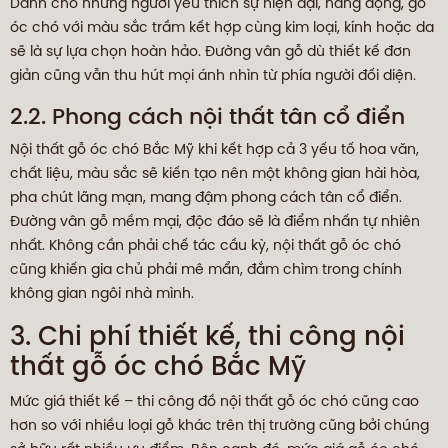
Dành cho những người yêu thích sự hiện đại, năng động, gỗ
óc chó với màu sắc trầm kết hợp cùng kim loại, kính hoặc da
sẽ là sự lựa chọn hoàn hảo. Đường vân gỗ dù thiết kế đơn
giản cũng vẫn thu hút mọi ánh nhìn từ phía người đối diện.
2.2. Phong cách nội thất tân cổ điển
Nội thất gỗ óc chó Bắc Mỹ khi kết hợp cả 3 yếu tố hoa văn,
chất liệu, màu sắc sẽ kiến tạo nên một không gian hài hòa,
pha chút lãng mạn, mang đậm phong cách tân cổ điển.
Đường vân gỗ mềm mại, độc đáo sẽ là điểm nhấn tự nhiên
nhất. Không cần phải chế tác cầu kỳ, nội thất gỗ óc chó
cũng khiến gia chủ phải mê mẩn, đắm chìm trong chính
không gian ngôi nhà mình.
3. Chi phí thiết kế, thi công nội
thất gỗ óc chó Bắc Mỹ
Mức giá thiết kế – thi công đồ nội thất gỗ óc chó cũng cao
hơn so với nhiều loại gỗ khác trên thị trường cũng bởi chúng