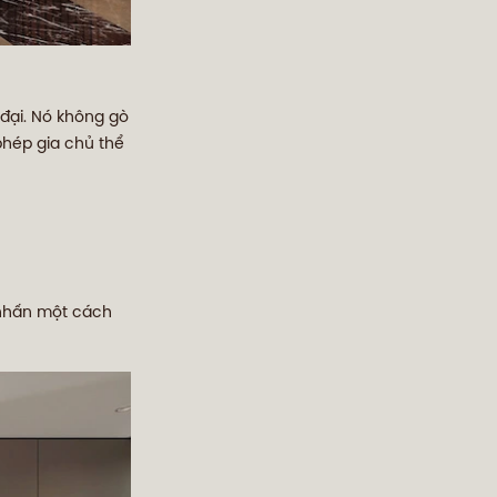
 đại. Nó không gò
phép gia chủ thể
m nhấn một cách