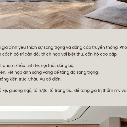
g gia đình yêu thích sự sang trọng và đẳng cấp truyền thống. Ph
và cách bố trí cân đối, thích hợp với biệt thự, căn hộ cao cấp.
 chạm khắc tinh tế, nội thất đồng bộ.
ên, kết hợp ánh sáng vàng để tăng độ sang trọng.
ớng kiến trúc Châu Âu cổ điển.
kệ, giường ngủ, tủ rượu, tủ trang trí,… để tăng giá trị thẩm mỹ v