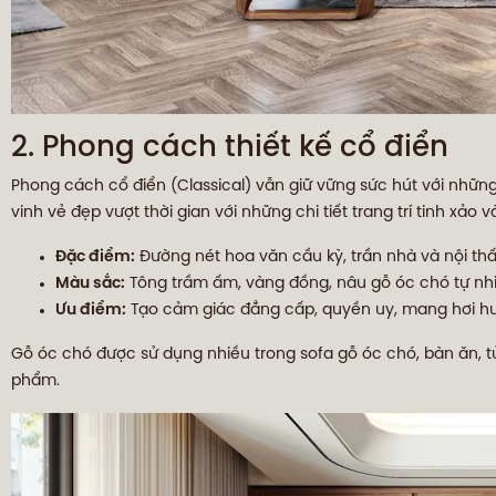
2. Phong cách thiết kế cổ điển
Phong cách cổ điển (Classical) vẫn giữ vững sức hút với nhữn
vinh vẻ đẹp vượt thời gian với những chi tiết trang trí tinh xảo 
Đặc điểm:
Đường nét hoa văn cầu kỳ, trần nhà và nội thất
Màu sắc:
Tông trầm ấm, vàng đồng, nâu gỗ óc chó tự nhi
Ưu điểm:
Tạo cảm giác đẳng cấp, quyền uy, mang hơi hư
Gỗ óc chó được sử dụng nhiều trong sofa gỗ óc chó, bàn ăn, tủ 
phẩm.