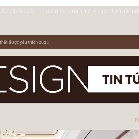
VỀ CHÚNG TÔI
DỊCH VỤ THIẾT KẾ
DỰ ÁN TIÊU BI
 thất được yêu thích 2025
Th