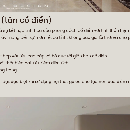
 (tân cổ điển)
à sự kết hợp tinh hoa của phong cách cổ điển với tinh thần hiện
y mang đến sự mới mẻ, cá tính, không bao giờ lỗi thời và cho 
ết hợp vật liệu cao cấp và bố cục tối giản hơn cổ điển.
 thất hiện đại, tiết kiệm diện tích.
g trọng.
ện đại, đặc biệt khi sử dụng nội thất gỗ óc chó tạo nên các điể