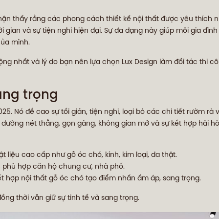
 nhận thấy rằng các phong cách thiết kế nội thất được yêu thích
ian và sự tiện nghi hiện đại. Sự đa dạng này giúp mỗi gia đình
của mình.
ộng nhất và lý do bạn nên lựa chọn Lux Design làm đối tác thi cô
sang trọng
. Nó đề cao sự tối giản, tiện nghi, loại bỏ các chi tiết rườm rà 
đường nét thẳng, gọn gàng, không gian mở và sự kết hợp hài hò
liệu cao cấp như gỗ óc chó, kính, kim loại, da thật.
ời, phù hợp căn hộ chung cư, nhà phố.
ết hợp nội thất gỗ óc chó tạo điểm nhấn ấm áp, sang trọng.
ng thời vẫn giữ sự tinh tế và sang trọng.