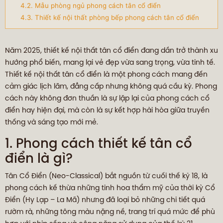
4.2. Mẫu phòng ngủ phong cách tân cổ điển
4.3. Thiết kế nội thất phòng bếp phong cách tân cổ điển
Năm 2025, thiết kế nội thất tân cổ điển đang dần trở thành xu
hướng phổ biến, mang lại vẻ đẹp vừa sang trọng, vừa tinh tế.
Thiết kế nội thất tân cổ điển là một phong cách mang đến
cảm giác lịch lãm, đẳng cấp nhưng không quá cầu kỳ. Phong
cách này không đơn thuần là sự lặp lại của phong cách cổ
điển hay hiện đại, mà còn là sự kết hợp hài hòa giữa truyền
thống và sáng tạo mới mẻ.
1. Phong cách thiết kế tân cổ
điển là gì?
Tân Cổ Điển (Neo-Classical) bắt nguồn từ cuối thế kỷ 18, là
phong cách kế thừa những tinh hoa thẩm mỹ của thời kỳ Cổ
Điển (Hy Lạp – La Mã) nhưng đã loại bỏ những chi tiết quá
rườm rà, những tông màu nặng nề, trang trí quá mức để phù