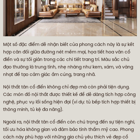
Một số đặc điểm dễ nhận biết của phong cách này là sự kết
hợp cân đối giữa đường nét mềm mại, họa tiết hoa văn cổ
điển và sự tối giản trong các chi tiết trang trí. Màu sắc chủ
đạo thường là trung tính, nhẹ nhàng như kem, xám, và vàng
nhạt để tạo cảm giác ấm cúng, trang nhã.
Nội thất tân cổ điển không chỉ đẹp mà còn phải tiện dụng.
Các món đồ nội thất được thiết kế để dễ dàng tích hợp công
nghệ, phục vụ lối sống hiện đại (ví dụ: tủ bếp tích hợp thiết bị
thông minh, tủ kệ đa năng).
Ngoài ra, nội thất tân cổ điển còn chú trọng đến sự tiện nghi,
tối ưu hóa không gian và đảm bảo tính thẩm mỹ cao. Phong
cách này phù hợp với những gia chủ yêu thích vẻ đẹp cổ