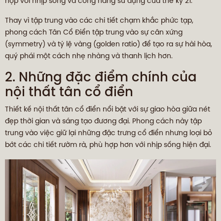
hợp với nhịp sống và công năng sử dụng của thế kỷ 21.
Thay vì tập trung vào các chi tiết chạm khắc phức tạp,
phong cách Tân Cổ Điển tập trung vào sự cân xứng
(symmetry) và tỷ lệ vàng (golden ratio) để tạo ra sự hài hòa,
quý phái một cách nhẹ nhàng và thanh lịch hơn.
2. Những đặc điểm chính của
nội thất tân cổ điển
Thiết kế nội thất tân cổ điển nổi bật với sự giao hòa giữa nét
đẹp thời gian và sáng tạo đương đại. Phong cách này tập
trung vào việc giữ lại những đặc trưng cổ điển nhưng loại bỏ
bớt các chi tiết rườm rà, phù hợp hơn với nhịp sống hiện đại.