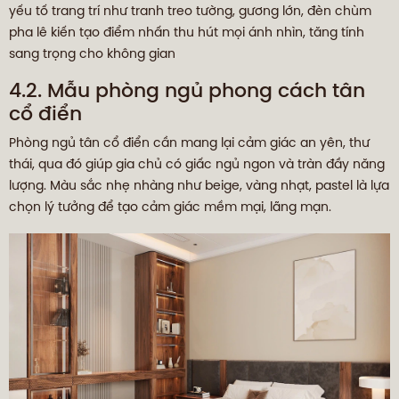
yếu tố trang trí như tranh treo tường, gương lớn, đèn chùm
pha lê kiến tạo điểm nhấn thu hút mọi ánh nhìn, tăng tính
sang trọng cho không gian
4.2. Mẫu phòng ngủ phong cách tân
cổ điển
Phòng ngủ tân cổ điển cần mang lại cảm giác an yên, thư
thái, qua đó giúp gia chủ có giấc ngủ ngon và tràn đầy năng
lượng. Màu sắc nhẹ nhàng như beige, vàng nhạt, pastel là lựa
chọn lý tưởng để tạo cảm giác mềm mại, lãng mạn.