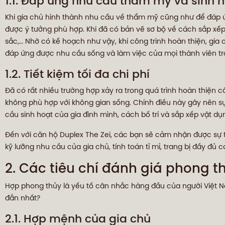
1.1. Đáp ứng nhu cầu thẩm mỹ và sinh 
Khi gia chủ hình thành nhu cầu về thẩm mỹ cũng như để đáp 
được ý tưởng phù hợp. Khi đã có bản vẽ sơ bộ về cách sắp xếp,
sắc,… Nhờ có kế hoạch như vậy, khi công trình hoàn thiện, gia 
đáp ứng được nhu cầu sống và làm việc của mọi thành viên tro
1.2. Tiết kiệm tối đa chi phí
Đã có rất nhiều trường hợp xảy ra trong quá trình hoàn thiện cô
không phù hợp với không gian sống. Chính điều này gây nên sự
cầu sinh hoạt của gia đình mình, cách bố trí và sắp xếp vật dụ
Đến với căn hộ Duplex The Zei, các bạn sẽ cảm nhận được sự t
kỹ lưỡng nhu cầu của gia chủ, tính toán tỉ mỉ, trang bị đầy đủ c
2. Các tiêu chí đánh giá phong th
Hợp phong thủy là yếu tố cân nhắc hàng đầu của người Việt Na
đắn nhất?
2.1. Hợp mệnh của gia chủ