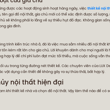
hoạt của gia chủ
ứng được các hoạt động sinh hoạt hàng ngày, việc
thiết kế nội t
 tên gọi đồ nội thất, gia chủ mới có thể xác định được số lượn
chủ sẽ không phải lo lắng về sự thiếu hụt đồ đạc. Không gian số
ng gia đình.
ng trình kiến trúc nhà ở, đó là việc mua sắm nhiều đồ nội thất k
 tốn kém rất lớn cho gia chủ. Lời khuyên dành cho mọi người là 
ng hợp lý để chi phí luôn đạt mức tối thiểu, mà cuộc sống vẫn th
ối ưu trong từng đường nét thiết kế. Các chuyên viên của LUX D
ác vật dụng cần thiết để không gây ra sự thừa thãi, bất hợp lý.
ủy nội thất hiện đại
m khi thiết kế nhà và chọn đồ nội thất. Vậy làm thế nào để có 