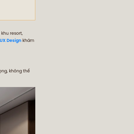
khu resort,
LUX Design
khám
rọng, không thể