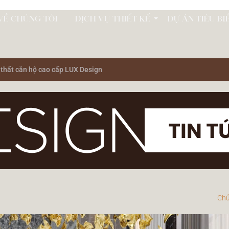
VỀ CHÚNG TÔI
DỊCH VỤ THIẾT KẾ
DỰ ÁN TIÊU BI
i thất căn hộ cao cấp LUX Design
Chủ