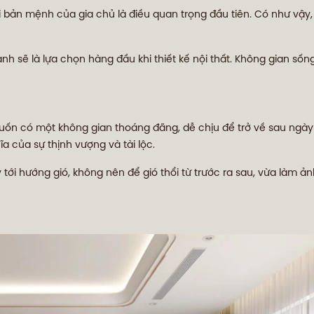
với bản mệnh của gia chủ là điều quan trọng đầu tiên. Có như vậ
h sẽ là lựa chọn hàng đầu khi thiết kế nội thất. Không gian sống
uốn có một không gian thoáng đãng, dễ chịu để trở về sau ngày
a của sự thịnh vượng và tài lộc.
 tới hướng gió, không nên để gió thổi từ trước ra sau, vừa làm ả