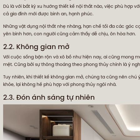
Dù là với bất kỳ xu hướng thiết kế nội thất nào, việc phù hợp 
cả gia đình mới được bình an, hạnh phúc.
Những vật dụng nội thất nhẹ nhàng, hạn chế tối đa các góc cạn
yên bình hơn, con người cũng cảm thấy dễ chịu, ôn hòa hơn.
2.2. Không gian mở
Với cuộc sống bận rộn và xô bồ như hiện nay, ai cũng mong m
mệt. Cũng bởi sự thông thoáng theo phong thủy chính là ý nghĩ
Tuy nhiên, khi thiết kế không gian mở, chúng ta cũng nên chú ý
khỏe, lại không hề phù hợp với phong thủy ngôi nhà.
2.3. Đón ánh sáng tự nhiên