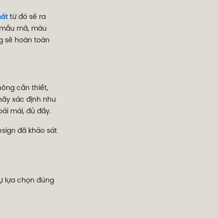
hất
từ đó sẽ ra
g, mẫu mã, màu
ng sẽ hoàn toàn
hông cần thiết,
hãy xác định nhu
oải mái, đủ đầy.
esign đã khảo sát
sự lựa chọn đúng