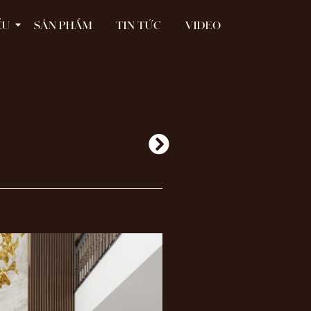
ỂU
SẢN PHẨM
TIN TỨC
VIDEO